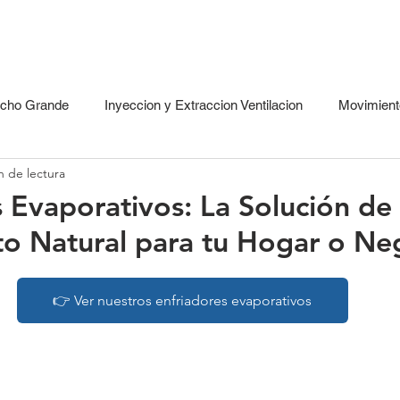
INICIO
EQUIPOS
SOLUCIONES
RECURSOS
echo Grande
Inyeccion y Extraccion Ventilacion
Movimiento
n de lectura
s
Enfriadores Evaporativos - Comfort
Ventilacion Industria
s Evaporativos: La Solución de
to Natural para tu Hogar o Ne
👉 Ver nuestros enfriadores evaporativos