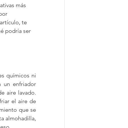
ativas más 
por 
tículo, te 
é podría ser 
s químicos ni 
un enfriador 
 aire lavado. 
iar el aire de 
miento que se 
a almohadilla, 
ceso.