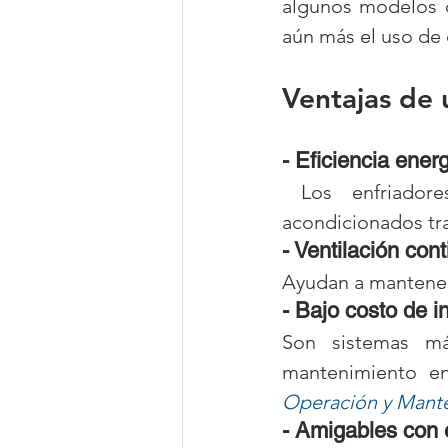
algunos modelos c
aún más el uso de 
Ventajas de 
- Eficiencia energ
 Los enfriadores evaporativos consumen menos energía que los aires 
acondicionados tra
- Ventilación cont
Ayudan a mantener 
- Bajo costo de i
Son sistemas má
Operación y Mante
- Amigables con 