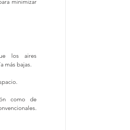
ara minimizar 
ía más bajas.
spacio.
ión como de 
mantenimiento en comparación con los aires acondicionados convencionales. 