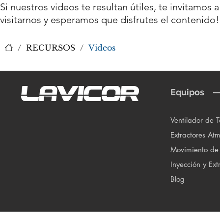
Si nuestros videos te resultan útiles, te invitamos
visitarnos y esperamos que disfrutes el contenido!
/
RECURSOS
/
Videos
Equipos
Ventilador de 
Extractores Atm
Movimiento de
Inyección y Ext
Blog