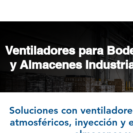
INICIO
EQUIPOS
Ventiladores para Bod
y Almacenes Industri
Soluciones con ventiladore
atmosféricos, inyección y 