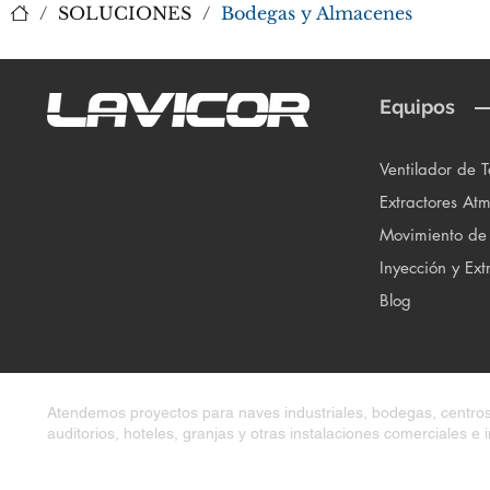
/
SOLUCIONES
/
Bodegas y Almacenes
Equipos
Ventilador de 
Extractores Atm
Movimiento de
Inyección y Ext
Blog
Atendemos proyectos para naves industriales, bodegas, centros 
auditorios, hoteles, granjas y otras instalaciones comerciales e i